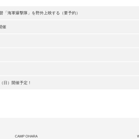
監督「海軍爆撃隊」を野外上映する（要予約）
 開催
日（日）開催予定！
CAMP OHARA