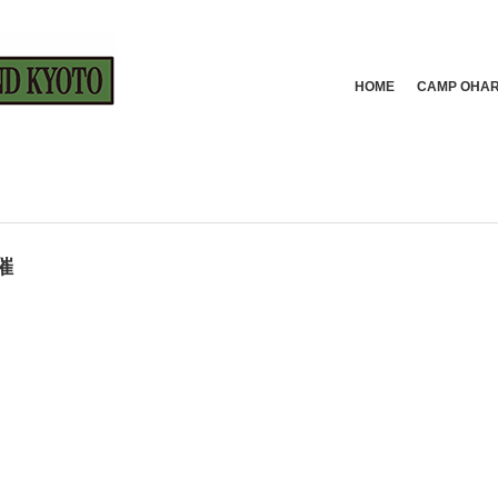
HOME
CAMP OH
催