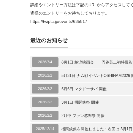
詳細やエントリー方法は下記のURLからアクセスして
皆様のエントリーをお待ちしております。
https://twipla.jp/events/635817
最近のお知らせ
2026/7/4
8月1日 納涼映画会ーー円谷英二初特撮
2026/2/2
5月31日 ナム戦イベントOSHINAM2026
2026/2/2
5月6日 マクドーサバ 開催
2026/2/2
3月1日 機関銃祭 開催
2026/2/2
2月中 ファン感謝祭 開催
2025/12/14
機関銃祭を開催しました！次回は 3月1