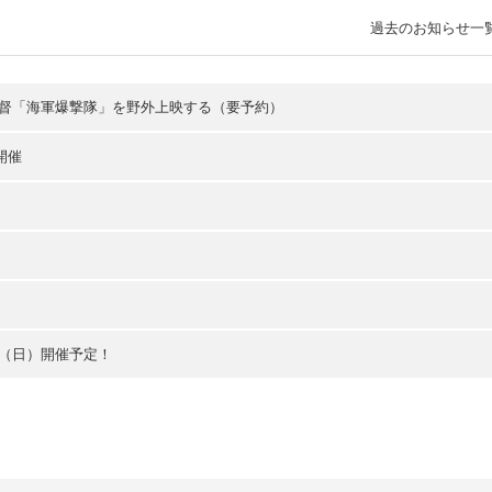
過去のお知らせ一
監督「海軍爆撃隊」を野外上映する（要予約）
 開催
日（日）開催予定！