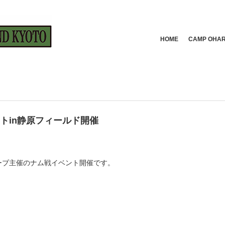
HOME
CAMP OH
ントin静原フィールド開催
ーブ主催のナム戦イベント開催です。